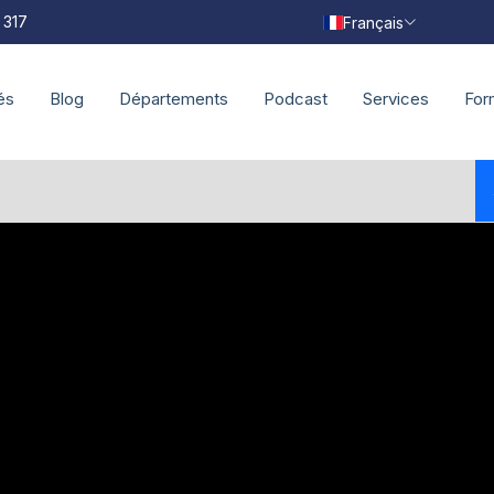
 317
Français
és
Blog
Départements
Podcast
Services
For
Actualités