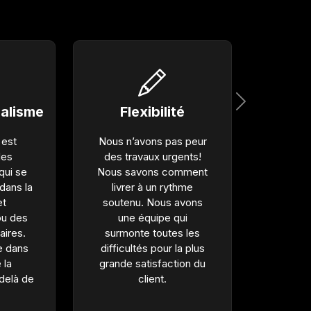
Next
alisme
Flexibilité
 est
Nous n’avons pas peur
des
des travaux urgents!
qui se
Nous savons comment
dans la
livrer à un rythme
et
soutenu. Nous avons
 ou des
une équipe qui
laires.
surmonte toutes les
e dans
difficultés pour la plus
 la
grande satisfaction du
-delà de
client.